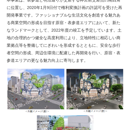
本事業は、表参道と明治通りが交差する神宮前交差点の南西角
に位置し、2020年1月9日付で権利変換計画の許認可を受けた再
開発事業です。ファッショナブルな生活文化を創造する魅力あ
る商業空間の形成を目指す原宿・表参道エリアにおいて、新た
なランドマークとして、2022年度の竣工を予定しています。土
地の合理的かつ健全な高度利用により、立地特性に相応しい商
業拠点等を整備してにぎわいを形成するとともに、安全な歩行
者空間の形成、周辺住環境に配慮した再開発を行い、原宿・表
参道エリアの更なる魅力向上に寄与します。