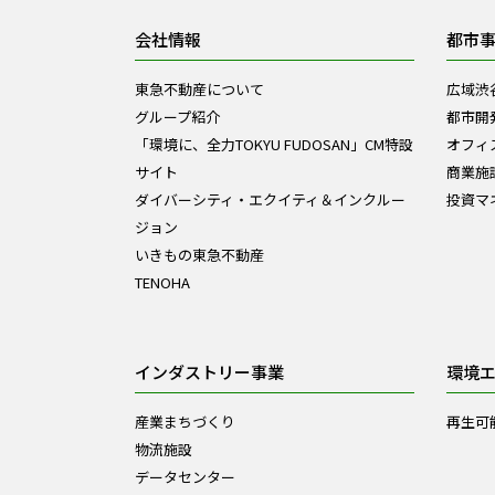
会社情報
都市
東急不動産について
広域渋
グループ紹介
都市開
「環境に、全力TOKYU FUDOSAN」CM特設
オフィ
サイト
商業施
ダイバーシティ・エクイティ＆インクルー
投資マ
ジョン
いきもの東急不動産
TENOHA
インダストリー事業
環境
産業まちづくり
再生可
物流施設
データセンター