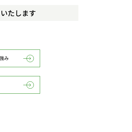
トいたします
。
強み