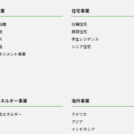
事業
住宅事業
谷圏
分譲住宅
発
賃貸住宅
ス
学生レジデンス
設
シニア住宅
ネジメント事業
エネルギー事業
海外事業
能エネルギー
アメリカ
アジア
インドネシア