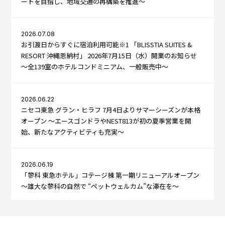
ートを目指し、地域交通の再構築を推進～
2026.07.08
お引渡日からすぐに宿泊利用可能※1 「BLISSTIA SUITES &
RESORT 沖縄恩納村」 2026年7月15日（水）開業のお知らせ
～全139室のホテルコンドミニアム、一般販売中～
2026.06.22
ニセコ東急 グラン・ヒラフ 7月4日よりサマーシーズンが本格
オープン ～エースゴンドラやNEST813が初の夏季営業を開
始、新たなアクティビティも充実～
2026.06.19
「蓼科 東急ホテル」コテージ棟 第一期リニューアルオープン
～雄大な蓼科の自然で “ペットウェルカム”な滞在を～
2026.04.23