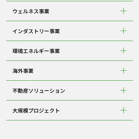
Swatch Nines Snow 2026 参加ライダーを公開
ウェルネス事業
2026.03.26
インダストリー事業
リーガロイヤルホテルズ 新ブランドホテル 「アンカード・バ
イ・リーガ 大阪なんば」4月3日開業 “PLAYFUL OSAKA”をコ
ンセプトに、なんば・新世界エリアらしいエネルギッシュなア
環境エネルギー事業
ートが彩る滞在体験を提供
海外事業
不動産ソリューション
大規模プロジェクト