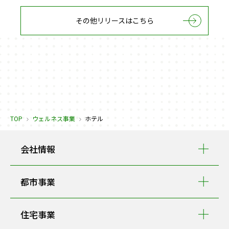
東急リゾートタウン蓼科で地域材を活用した循環型サイクル
「蓼科カラマツ」を始動～森林課題を解決しながら、森と暮ら
その他リリースはこちら
しをつなぐ地域共創プロジェクト～
2026.04.13
後志地域の地域振興及びリゾート活性化に向けた包括連携協定
の締結について
2026.04.06
TOP
ウェルネス事業
ホテル
NFTを活用した「東急ステイ公式宿泊権リセールサービス」が
「Japan Tourism NFT Awards 2025」オープンカテゴリー部門
会社情報
グランプリ受賞－不動産・DX・ブロックチェーン各領域のプ
ロフェッショナル4社が連携し宿泊予約のキャンセル問題など
ホテル業界の構造課題を解決する新たな宿泊流通モデルが評価
都市事業
－
住宅事業
2026.03.31
ニセコ東急 グラン・ヒラフに世界のトップアスリートが集結