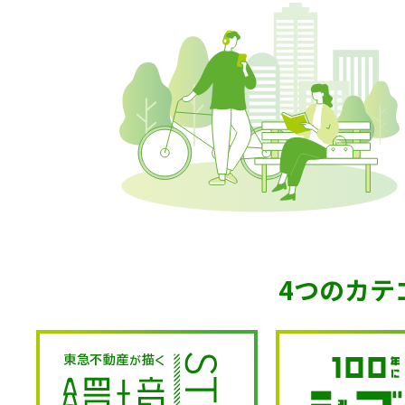
『イカゲーム』の世界が出現！最後に残
都会と暮らしをつなぐ、 恵比寿の
「はじめる人になろう」
もっと“行ってみた
海の森を再生し地
一年中遊べる自然
渋谷の夜を
4つのカテ