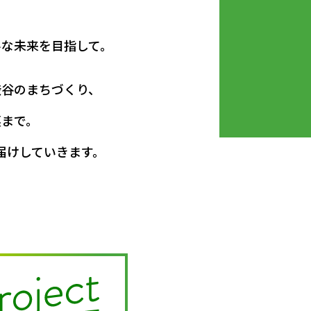
ルな未来を目指して。
きるイベントをレ
渋谷 恵比寿」開業
と自然の新しい日常
都市観光の取り組み
ェクト」への挑戦
・ヒラフで迎える夏
コノミーの活性へ
渋谷のまちづくり、
ポート
DATE 2026.06.29
DATE 2026.05.29
DATE 2026.04.28
DATE 2026.03.27
DATE 2026.01.09
DATE 2026.07.31
クトノート
トーリー
ブヤ大改造
ブヤ大改造
ブヤ大改造
ブヤ大改造
裏まで。
DATE 2026.02.27
ブヤ大改造
届けしていきます。