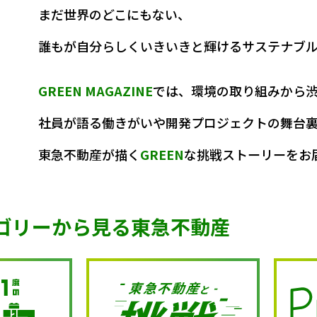
まだ世界のどこにもない、
誰もが自分らしくいきいきと輝けるサステナブ
るのは1人だけ、作中のスリルを追体験で
新たなライフスタイル拠点 「東急ステイ
代々木公園 BE STAGEが描く、 都市
い、長くいたい”場所へ！ 渋谷エリアの
域を繋ぐ「勝浦ブルーカーボン推進プロジ
のテーマパークへ。 ニセコ東急 グラン
、もっと豊かに！食体験でナイトタイムエ
GREEN MAGAZINE
では、環境の取り組みから
課題を解決するまちづくりプロジェ
東急不動産が描く環境先進ス
100年に1度のシ
100年に1度のシ
100年に1度のシ
100年に1度のシ
社員が語る働きがいや開発プロジェクトの舞台
100年に1度のシ
東急不動産が描く
GREEN
な挑戦ストーリーをお
ゴリーから見る東急不動産