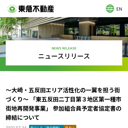
EN
NEWS RELEASE
ニュースリリース
～大崎・五反田エリア活性化の一翼を担う街
づくり～ 「東五反田二丁目第３地区第一種市
街地再開発事業」 参加組合員予定者協定書の
締結について
2021.02.24
街づくり（複合開発）
住まい