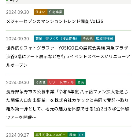
2024.09.30
住まい
住宅事業
メジャーセブンのマンショントレンド調査 Vol.36
2024.09.30
商業
街づくり（複合開発）
その他
広域渋谷圏
世界的なフォトグラファーYOSIGO氏の展覧会実施 東急プラザ
渋谷3階にアート展示などを行うイベントスペースがリニューア
ルオープン
2024.09.30
その他
リゾート/ホテル
環境
長野県茅野市の公募事業「令和6年度 八ヶ岳ファン拡大を通じ
た関係人口創出事業」を株式会社カヤックと共同で受託～取り
組み第一弾として、地元の魅力を体感できる1泊2日の移住体験
ツアーを開催～
2024.09.27
再生可能エネルギー
環境
DX