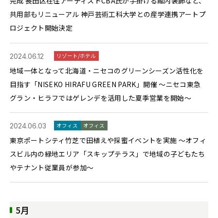
完成 長田区在住アーティストCBA氏が手掛ける館内装飾など、
共用部もリニューアル 神戸芸術工科大学との産学連携アートプ
ロジェクト開始決定
2024.06.12
リゾート/ホテル
地域一体となって北海道・ニセコのグリーンシーズン活性化を
目指す「NISEKO HIRAFU GREEN PARK」開催 ～ニセコ東急
グラン・ヒラフではゲレンデを活用した夏季営業を開始～
2024.06.03
オフィス
オフィス
東京ポートシティ竹芝で田植えや採蜜イベントを実施 ～オフィ
スビル内の緑地エリア「スキップテラス」で地域の子どもたち
やテナント従業員が参加～
5月