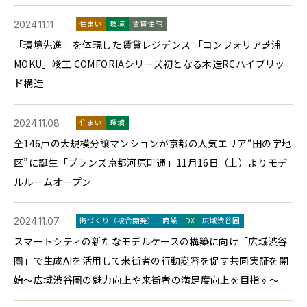
2024.11.11
住まい
環境
賃貸住宅
「環境先進」を体現した賃貸レジデンス 「コンフォリア芝浦
MOKU」竣工 COMFORIAシリーズ初となる木造RCハイブリッ
ド構造
2024.11.08
住まい
環境
全146戸の大規模分譲マンションが京都の人気エリア“田の字地
区”に誕生「ブランズ京都河原町通」11月16日（土）よりモデ
ルルームオープン
2024.11.07
街づくり（複合開発）
商業
DX
広域渋谷圏
スマートシティの新たなモデルケースの構築に向け「広域渋谷
圏」で生成AIを活用して来街者の行動変容を促す共同実証を開
始～広域渋谷圏の魅力向上や来街者の満足度向上を目指す～