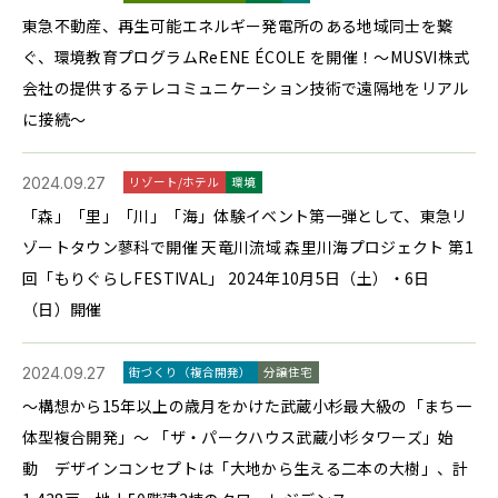
東急不動産、再生可能エネルギー発電所のある地域同士を繋
ぐ、環境教育プログラムReENE ÉCOLE を開催！～MUSVI株式
会社の提供するテレコミュニケーション技術で遠隔地をリアル
に接続～
2024.09.27
リゾート/ホテル
環境
「森」「里」「川」「海」体験イベント第一弾として、東急リ
ゾートタウン蓼科で開催 天竜川流域 森里川海プロジェクト 第1
回「もりぐらしFESTIVAL」 2024年10月5日（土）・6日
（日）開催
2024.09.27
街づくり（複合開発）
分譲住宅
～構想から15年以上の歳月をかけた武蔵小杉最大級の「まち一
体型複合開発」～ 「ザ・パークハウス武蔵小杉タワーズ」始
動 デザインコンセプトは「大地から生える二本の大樹」、計