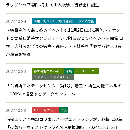
ラッグシップ物件 梅田（JR大阪駅）徒歩圏に誕生
2024.10.28
商業
街づくり（複合開発）
広域渋谷圏
～施設全体で楽しめるイベントを11月2日(土)に実施～テナン
トと協業し渋谷サクラステージで阿波おどりイベントを開催 日
本三大阿波おどりの徳島・高円寺・南越谷を代表する約100名
が演舞を披露
2024.10.23
再生可能エネルギー
環境
データセンター
インフラ・インダストリー
「石狩再エネデータセンター第1号」着工 ～再生可能エネルギ
ー100％で運営するデータセンター～
2024.10.23
リゾート/ホテル
環境
箱根エリア４施設目の東急ハーヴェストクラブが元箱根に誕生
「東急ハーヴェストクラブVIALA箱根湖悠」2024年10月23日