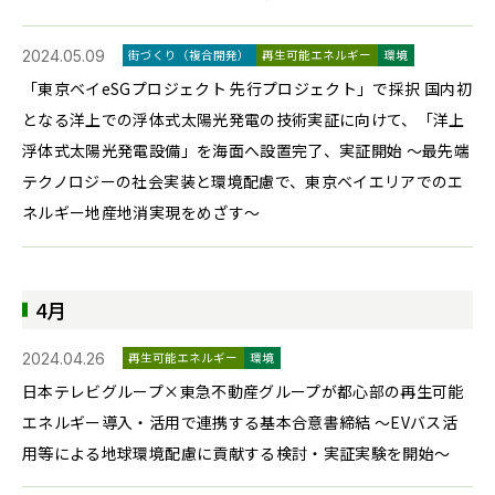
2024.05.09
街づくり（複合開発）
再生可能エネルギー
環境
「東京ベイeSGプロジェクト 先行プロジェクト」で採択 国内初
となる洋上での浮体式太陽光発電の技術実証に向けて、「洋上
浮体式太陽光発電設備」を海面へ設置完了、実証開始 ～最先端
テクノロジーの社会実装と環境配慮で、東京ベイエリアでのエ
ネルギー地産地消実現をめざす～
4月
2024.04.26
再生可能エネルギー
環境
日本テレビグループ×東急不動産グループが都心部の再生可能
エネルギー導入・活用で連携する基本合意書締結 ～EVバス活
用等による地球環境配慮に貢献する検討・実証実験を開始～