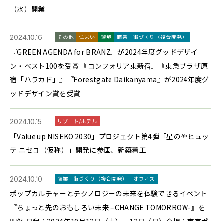
（水）開業
2024.10.16
その他
住まい
環境
商業
街づくり（複合開発）
『GREEN AGENDA for BRANZ』が2024年度グッドデザイ
ン・ベスト100を受賞 『コンフォリア東新宿』『東急プラザ原
宿「ハラカド」』『Forestgate Daikanyama』が2024年度グ
ッドデザイン賞を受賞
2024.10.15
リゾート/ホテル
「Value up NISEKO 2030」プロジェクト第4弾「星のやヒュッ
テ ニセコ（仮称）」開発に参画、新築着工
2024.10.10
商業
街づくり（複合開発）
オフィス
ポップカルチャーとテクノロジーの未来を体験できるイベント
『ちょっと先のおもしろい未来 –CHANGE TOMORROW-』を
開催 日程：2024年10月12日（土）、13日（日）会場：東京ポ