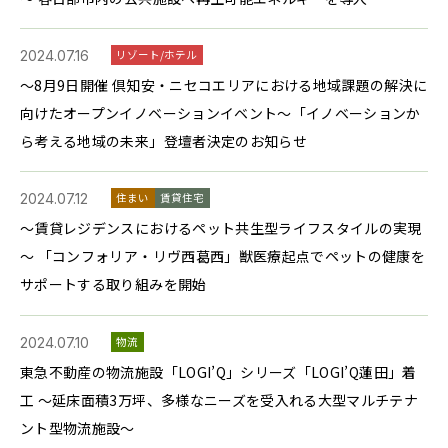
2024.07.16
リゾート/ホテル
～8月9日開催 倶知安・ニセコエリアにおける地域課題の解決に
向けたオープンイノベーションイベント～「イノベーションか
ら考える地域の未来」登壇者決定のお知らせ
2024.07.12
住まい
賃貸住宅
～賃貸レジデンスにおけるペット共生型ライフスタイルの実現
～ 「コンフォリア・リヴ西葛西」獣医療起点でペットの健康を
サポートする取り組みを開始
2024.07.10
物流
東急不動産の物流施設「LOGI’Q」シリーズ「LOGI’Q蓮田」着
工 ～延床面積3万坪、多様なニーズを受入れる大型マルチテナ
ント型物流施設～