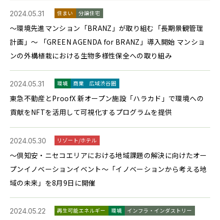
2024.05.31
住まい
分譲住宅
～環境先進マンション「BRANZ」が取り組む「長期景観管理
計画」～ 「GREEN AGENDA for BRANZ」導入開始 マンショ
ンの外構植栽における生物多様性保全への取り組み
2024.05.31
環境
商業
広域渋谷圏
東急不動産とProofX 新オープン施設「ハラカド」で環境への
貢献をNFTを活用して可視化するプログラムを提供
2024.05.30
リゾート/ホテル
〜倶知安・ニセコエリアにおける地域課題の解決に向けたオー
プンイノベーションイベント〜「イノベーションから考える地
域の未来」を8月9日に開催
2024.05.22
再生可能エネルギー
環境
インフラ・インダストリー