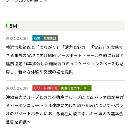
8月
2024.08.30
商業
商業施設
横浜市都筑区と「つながり」「活⼒と魅⼒」「安⼼」を実感で
きるまちの実現に向け締結 ノースポート・モールを軸に行政と
連携協定 昨年拡張した施設内コミュニケーションスペースも活
用し、新たな体験や交流の場を提供
2024.08.29
リゾート/ホテル
再生可能エネルギー
沖縄電力グループと東急不動産グループによる パラオ国が掲げ
るカーボンニュートラル達成に向けた取り組みについて～パラ
オのリゾートホテルにおける再生可能エネルギー導入の基本合
意書を締結～