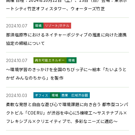
ートシティ竹芝オフィスタワー、ウォーターズ竹芝
2024.10.07
環境
リゾート/ホテル
那須塩原市におけるネイチャーポジティブの推進に向けた連携
協定の締結について
2024.10.07
再生可能エネルギー
環境
～環境学習のきっかけを全国のちびっ子に～絵本「たいようと
かぜ みんなのちから」を製作
2024.10.03
オフィス
環境
商業
広域渋谷圏
柔軟な発想と自由な遊び心で環境課題に向き合う 都市型コンパ
クトビル「COERU」が渋谷を中心に5棟竣工～サステナブル×
フレキシブル×クリエイティブで、多彩なニーズに適応〜