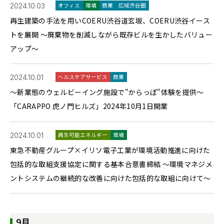
2024.10.03
オフィス
環境
商業
広域渋谷圏
再生建築の手法を用いCOERU渋谷道玄坂、COERU渋谷イース
トを展開 ～廃棄物を削減しながら既存ビルを生かしたバリュー
アップ～
2024.10.01
ヘルスケアサービス
商業
～新業態のウェルビーイング施設で"からっぽ"体験を提供～
「CARAPPO 虎ノ門ヒルズ」2024年10月1日開業
2024.10.01
再生可能エネルギー
環境
東急不動産グループ×イリソ電子工業が環境活動推進に向けた
包括的な取組支援協定に関する基本合意書締結 ～環境マネジメ
ントシステムの継続的な改善に向けた包括的な取組に向けて～
9月