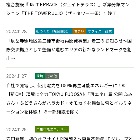
複合施設『J& ＴERRACE（ジェイトテラス）』新築分譲マン
ション『THE TOWER JUJO（ザ・タワー十条）』竣工
2024.11.28
街づくり（複合開発）
住まい
オフィス
商業
「泉岳寺駅地区第二種市街地再開発事業」着工のお知らせ～国
際交流拠点として整備が進むエリアの新たなランドマークを創
出～
2024.11.27
環境
その他
自社で発電し、使用電力を100%再生可能エネルギーに！※
【新CM】環境に全力TOKYU FUDOSAN『再エネ』篇 公開 ふみ
さん・ふどうさんがハラカド・オモカドを舞台に雪とイルミネ
ーションを体験！ ※一部施設を除く
2024.11.25
再生可能エネルギー
安田倉庫、初のオフサイトPPA導入～東急不動産HDグループと