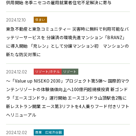
供用開始 冬季ニセコの雇用就業者住宅不足解決に寄与
2024.12.10
住まい
東急不動産と東急コミュニティー 災害時に無料で利用可能なバ
ッテリーサービスを 分譲済の環境先進マンション「BRANZ」
に導入開始 「充レン」として分譲マンション初 マンションの
新たな防災対策に
2024.12.02
リゾート/ホテル
リゾート
～「Value up NISEKO 2030」プロジェクト第5弾～ 国際的マウ
ンテンリゾートの体験価値向上へ100億円超規模投資 新ゴンド
ラ「エースゴンドラ」運行開始 エースゴンドラ山頂駅舎2階に
新レストラン開業 エース第3リフトを4人乗りフード付きリフト
へリニューアル
2024.12.02
商業
広域渋谷圏