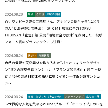
1,438戸・地上50階建2棟のタワーレジデンス
2024.09.26
環境
その他
広域渋谷圏
白いワンピース姿の二階堂さん、アナグマの新キャラ“ふどう
さん”と渋谷の街で共演！【新ＣＭ】環境に全力TOKYU
FUDOSAN『宣言』篇 公開 “環境に全力投球”を表現した、投球
フォーム姿のグラフィックにも注目！
2024.09.24
住まい
分譲住宅
自然の景観や天然素材を取り入れた“バイオフィリックデザイ
ン”導入の環境先進マンション 「ブランズ伏見桃山」竣工 ～駅
徒歩4分の交通利便性の高い立地にイオン一体型分譲マンショ
ン～
2024.09.24
商業
街づくり（複合開発）
スタートアップ
広域渋谷圏
～世界的な人気を集めるVTuberグループ「ホロライブ」のIPを