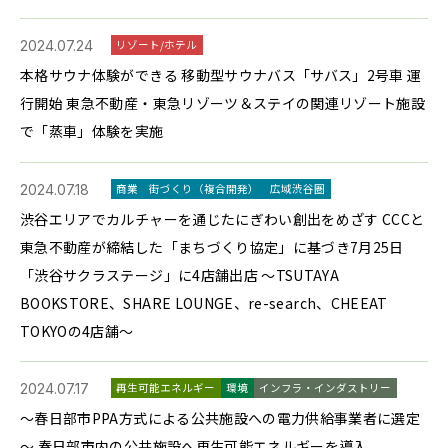
2024.07.24
リゾート/ホテル
本格サウナ体験ができる 移動型サウナバス「サバス」2号車 運
行開始 東急不動産・東急リゾーツ＆ステイの関連リゾート施設
で「蒸車」体験を実施
2024.07.18
商業
街づくり（複合開発）
広域渋谷圏
渋谷エリアでカルチャーを通じたにぎわい創出をめざす CCCと
東急不動産が締結した「まちづくり協定」に基づき7月25日
「渋谷サクラステージ」に4店舗出店 ～TSUTAYA
BOOKSTORE、SHARE LOUNGE、re-search、CHEEAT
TOKYOの4店舗～
2024.07.17
再生可能エネルギー
環境
インフラ・インダストリー
～春日部市PPA方式による公共施設への電力供給事業者に選定
～ 春日部市内の公共施設へ再生可能エネルギーを導入