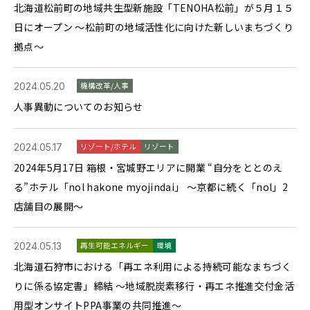
北海道松前町の地域共生型新施設「TENOHA松前」が５月１５
日にオープン ～松前町の地域活性化に向けた新しいまちづくり
拠点～
2024.05.20
機構改革/人事
人事異動についてのお知らせ
2024.05.17
リゾート/ホテル
リゾート
2024年5月17日 箱根・宮城野エリアに開業 “自分をととのえ
る”ホテル「nol hakone myojindai」 ～京都に続く「nol」2
店舗目の展開～
2024.05.13
再生可能エネルギー
環境
北海道石狩市における「再エネ利用による持続可能なまちづく
りに係る協定書」締結 ～地域脱炭素移行・再エネ推進交付金活
用型オンサイトPPA事業の共同推進～