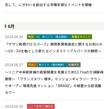
念して、にぎわいを創出する多種多様なイベントを開催
6月
2024.06.28
物流
DX
街づくり（複合開発）
産業まちづくり
『サザン鳥栖クロスパーク』開発事業者選定に関するお知らせ
～GX・DXを軸とした新たなインダストリアルパークの開発～
2024.06.27
住まい
街づくり（複合開発）
分譲住宅
～リニア中央新幹線の新駅開業を見据えた約13.7haの大規模再
開発～ 「ブランズタワー橋本」マンションギャラリー グラン
ドオープン 環境先進マンション「BRANZ」の緑豊かな超高層
タワー
2024.06.26
シニア住宅/介護住宅