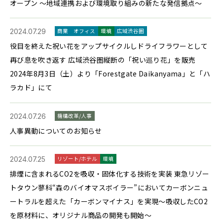
オープン ～地域連携および環境取り組みの新たな発信拠点～
2024.07.29
商業
オフィス
環境
広域渋谷圏
役目を終えた祝い花をアップサイクルしドライフラワーとして
再び息を吹き返す 広域渋谷圏縦断の「祝い巡り花」を販売
2024年8月3日（土）より「Forestgate Daikanyama」と「ハ
ラカド」にて
2024.07.26
機構改革/人事
人事異動についてのお知らせ
2024.07.25
リゾート/ホテル
環境
排煙に含まれるCO2を吸収・固体化する技術を実装 東急リゾー
トタウン蓼科“森のバイオマスボイラー”においてカーボンニュ
ートラルを超えた「カーボンマイナス」を実現～吸収したCO2
を原材料に、オリジナル商品の開発も開始～