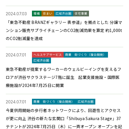
2024.07.03
環境
住まい
広域渋谷圏
住宅事業
「東急不動産 BRANZギャラリー 表参道」を拠点とした 分譲マ
ンション販売サプライチェーンのCO2削減効果を算定 約1,000t
のCO2削減量を達成
2024.07.01
ヘルスケアサービス
商業
街づくり（複合開発）
広域渋谷圏
東急不動産が提案するワーカーのウェルビーイングを支えるフ
ロアが渋谷サクラステージ7階に誕生 起業支援施設・国際医
療施設が2024年7月25日に開業
2024.07.01
商業
街づくり（複合開発）
広域渋谷圏
今夏供用開始の歩行者ネットワークにより、回遊性とアクセス
が更に向上 渋谷の新たな玄関口「Shibuya Sakura Stage」37
テナントが2024年7月25日（木）に一斉オープン オープンを記