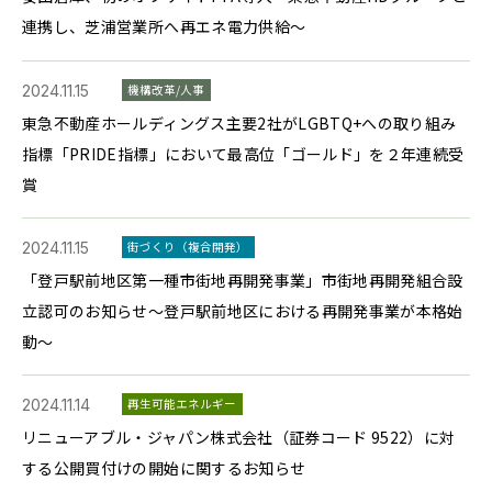
連携し、芝浦営業所へ再エネ電力供給～
2024.11.15
機構改革/人事
東急不動産ホールディングス主要2社がLGBTQ+への取り組み
指標「PRIDE指標」において最高位「ゴールド」を２年連続受
賞
2024.11.15
街づくり（複合開発）
「登戸駅前地区第一種市街地再開発事業」市街地再開発組合設
立認可のお知らせ～登戸駅前地区における再開発事業が本格始
動～
2024.11.14
再生可能エネルギー
リニューアブル・ジャパン株式会社（証券コード 9522）に対
する公開買付けの開始に関するお知らせ