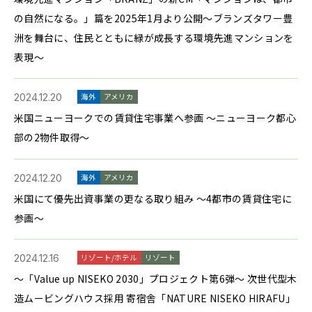
の自然になる。」篇を2025年1月より公開～ブランズタワー豊
洲を舞台に、住民とともに緑が成長する環境先進マンションを
表現～
2024.12.20
海外
アメリカ
米国ニューヨークでの賃貸住宅事業へ参画 ～ニューヨーク都心
部の2物件取得～
2024.12.20
海外
アメリカ
米国にて優先出資事業の更なる取り組み ～4都市の賃貸住宅に
参画～
2024.12.16
リゾート/ホテル
リゾート
～「Value up NISEKO 2030」プロジェクト第6弾～ 次世代型木
造ムービングハウス採用 寄宿舎「NATURE NISEKO HIRAFU」