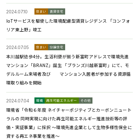
2024.07.10
住まい
賃貸住宅
IoTサービスを駆使した環境配慮型賃貸レジデンス 「コンフォ
リア東上野」竣工
2024.07.05
住まい
分譲住宅
本川越駅徒歩4分。生活利便が揃う新富町アドレスで環境先進
マンション「BRANZ」誕生 「ブランズ川越新富町」にて、モ
デルルーム来場者及び マンション入居者が参加する資源循
環取り組みを開始
2024.07.04
環境
再生可能エネルギー
その他
環境省「令和６年度 ネイチャーポジティブとカーボンニュート
ラルの 同時実現に向けた再生可能エネルギー推進技術等の評
価・実証事業」に採択 ～環境先進企業として生物多様性保全に
資する再エネ事業を推進～