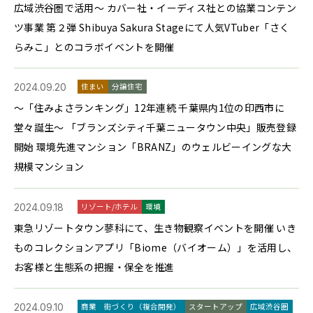
広域渋谷圏で活用～ カバー社・イーディス社との協業コンテン
ツ事業 第２弾 Shibuya Sakura Stageにて人気VTuber「さく
らみこ」とのコラボイベントを開催
2024.09.20
住まい
分譲住宅
～「住みよさランキング」12年連続 千葉県内1位の印西市に
堂々誕生～ 「ブランズシティ千葉ニュータウン中央」販売登録
開始 環境先進マンション「BRANZ」のウェルビーイングな大
規模マンション
2024.09.18
リゾート/ホテル
環境
東急リゾートタウン蓼科にて、生き物観察イベントを開催 いき
ものコレクションアプリ「Biome（バイオーム）」を活用し、
お客様と生態系の把握・保全を推進
2024.09.10
商業
街づくり（複合開発）
スタートアップ
広域渋谷圏