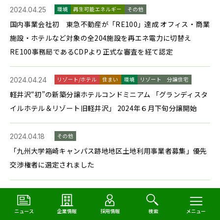
2024.04.25
環境
再生可能エネルギー
その他
国内事業会社初 東急不動産が「RE100」達成 オフィス・商業
施設・ホテルなど対象の全204施設を再エネ電力に切替え
RE100事務局であるCDPより正式な審査を経て認定
2024.04.24
リゾート/ホテル
住まい
環境
リゾート
分譲住宅
軽井沢“初”の新築分譲ホテルコンドミニアム 「グランディスタ
イルホテル＆リゾート旧軽井沢」 2024年６月下旬分譲開始
2024.04.18
その他
「九州大学箱崎キャンパス跡地地区土地利用事業者募集」優先
交渉権者に選定されました
2024.04.18
住まい
街づくり（複合開発）
分譲住宅
～学生のアートを起点に地域とのつながりを創り出す～ 新築分
ニュース
企業情報
採用情報
検索
メニュー