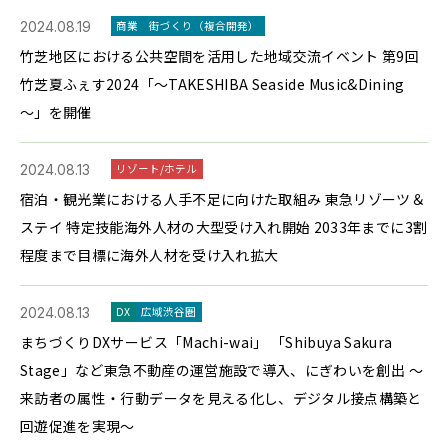
2024.08.19
商業
街づくり（複合開発）
竹芝地区における公共空間を活用した地域交流イベント 第9回
竹芝夏ふぇす2024「～TAKESHIBA Seaside Music&Dining
～」を開催
2024.08.13
リゾート/ホテル
宿泊・観光業における人手不足に向けた取組み 東急リゾーツ＆
ステイ 特定技能海外人材の大型受け入れ開始 2033年までに3割
程度まで目標に海外人材を受け入れ拡大
2024.08.13
DX
広域渋谷圏
まちづくりDXサービス「Machi-wai」 「Shibuya Sakura
Stage」など東急不動産の運営施設で導入、にぎわいを創出 ～
来訪者の属性・行動データを見える化し、デジタル接点構築と
回遊促進を実現～