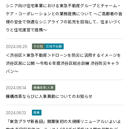
シニア向け住宅事業における東急不動産グループとチャーム・
ケア・コーポレーションとの業務提携について ～ご高齢者の皆
様の安全で快適なシニアライフの拡充を目指して、住まいづく
りと住宅運営で提携～
2024.06.20
その他
広域渋谷圏
＜渋谷区×東急不動産＞ドローンを防災に活用するイメージを
渋谷区民に公開 ～令和６年度渋谷区総合訓練 渋谷防災キャラ
バン～
2024.06.14
機構改革/人事
機構改革ならびに人事異動についてのお知らせ
2024.06.13
商業
「東急プラザ新長田」開業後初の大規模リニューアルいよいよ