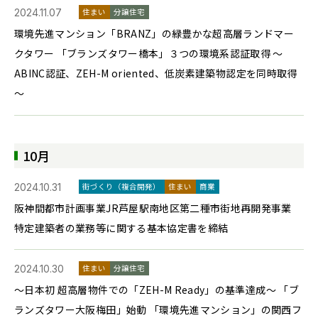
2024.11.07
住まい
分譲住宅
環境先進マンション「BRANZ」の緑豊かな超高層ランドマー
クタワー 「ブランズタワー橋本」３つの環境系認証取得 ～
ABINC認証、ZEH-M oriented、低炭素建築物認定を同時取得
～
10月
2024.10.31
街づくり（複合開発）
住まい
商業
阪神間都市計画事業JR芦屋駅南地区第二種市街地再開発事業
特定建築者の業務等に関する基本協定書を締結
2024.10.30
住まい
分譲住宅
～日本初 超高層物件での「ZEH-M Ready」の基準達成～ 「ブ
ランズタワー大阪梅田」始動 「環境先進マンション」の関西フ