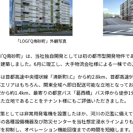
「LOGI'Q南砂町」外観写真
GI'Q南砂町」は、当社独自開発としては初の都市型開発物件で
て建築しました。6月に竣工し、大手物流会社様による一棟での
は首都高速中央環状線「清新町I.C」から約2.8km、首都高速9号
部エリアはもちろん、関東全域へ即日配送可能な立地となってお
から約1.4km、最寄りの都営バス「葛西橋」バス停から徒歩
れた立地であることをテナント様にもご評価いただきました。
P対策としては非常用発電機を設置したほか、河川の氾濫に備え
等の各種設備機器及び防災センターを当社想定浸水ラインより
響を抑制し、オペレーション機能回復までの時間を短縮します。