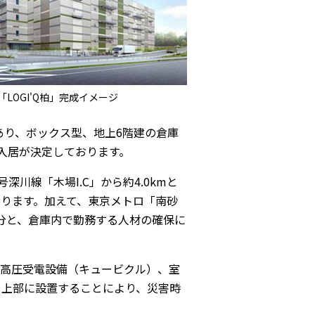
「LOGI'Q柏」完成イメージ
あり、ボックス型、地上6階建の倉庫
入居が決定しております。
深川線「木場I.C」から約4.0kmと
ります。加えて、東京メトロ「南砂
1分と、倉庫内で勤務する人材の確保に
て高圧受電設備（キュービクル）、室
も上部に設置することにより、災害時