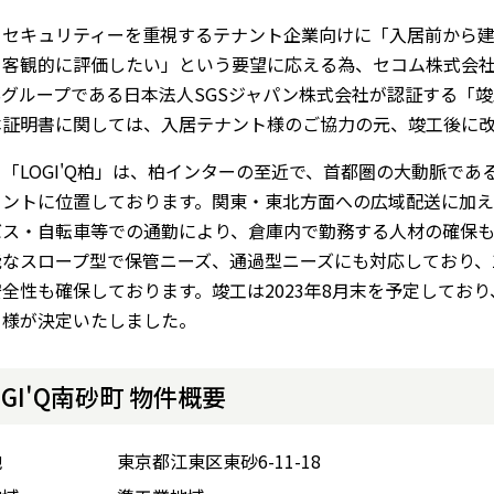
、セキュリティーを重視するテナント企業向けに「入居前から
を客観的に評価したい」という要望に応える為、セコム株式会
Sグループである日本法人SGSジャパン株式会社が認証する「
本証明書に関しては、入居テナント様のご協力の元、竣工後に
「LOGI'Q柏」は、柏インターの至近で、首都圏の大動脈であ
イントに位置しております。関東・東北方面への広域配送に加
バス・自転車等での通勤により、倉庫内で勤務する人材の確保も
能なスロープ型で保管ニーズ、通過型ニーズにも対応しており、
全性も確保しております。竣工は2023年8月末を予定してお
ト様が決定いたしました。
OGI'Q南砂町 物件概要
地
東京都江東区東砂6-11-18