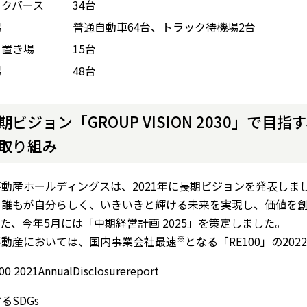
ックバース
34台
場
普通自動車64台、トラック待機場2台
ク置き場
15台
場
48台
期ビジョン「GROUP VISION 2030」で目
取り組み
動産ホールディングスは、2021年に長期ビジョンを発表しました。
、誰もが自分らしく、いきいきと輝ける未来を実現し、価値を
た、今年5月には「中期経営計画 2025」を策定しました。
※
不動産においては、国内事業会社最速
となる「RE100」の2
0 2021AnnualDisclosurereport
るSDGs