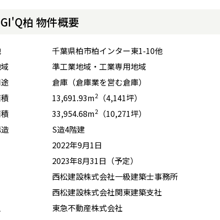
OGI'Q柏 物件概要
地
千葉県柏市柏インター東1-10他
地域
準工業地域・工業専用地域
用途
倉庫（倉庫業を営む倉庫）
2
面積
13,691.93m
（4,141坪）
2
面積
33,954.68m
（10,271坪）
構造
S造4階建
2022年9月1日
2023年8月31日（予定）
西松建設株式会社一級建築士事務所
西松建設株式会社関東建築支社
主
東急不動産株式会社