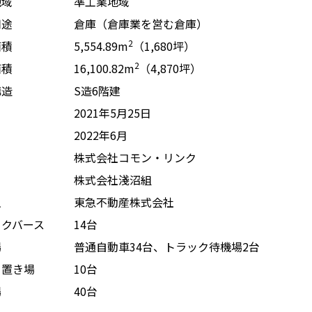
地域
準工業地域
用途
倉庫（倉庫業を営む倉庫）
2
面積
5,554.89m
（1,680坪）
2
面積
16,100.82m
（4,870坪）
構造
S造6階建
2021年5月25日
2022年6月
株式会社コモン・リンク
株式会社淺沼組
主
東急不動産株式会社
ックバース
14台
場
普通自動車34台、トラック待機場2台
ク置き場
10台
場
40台