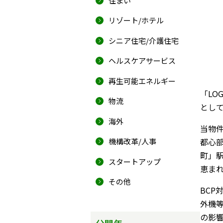
住まい
リゾート/ホテル
シニア住宅/介護住宅
ヘルスケアサービス
再生可能エネルギー
「LO
物流
とし
海外
当物件
機構改革/人事
都心
町」駅
スタートアップ
恵ま
その他
BC
外機
の影
公開年