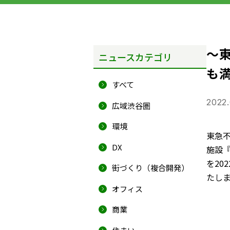
～東
ニュースカテゴリ
も
すべて
2022.
広域渋谷圏
環境
東急
DX
施設『
を20
街づくり（複合開発）
たし
オフィス
商業