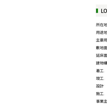
L
所在
用途
主要
敷地
延床
建物
着工
竣工
設計
施工
事業