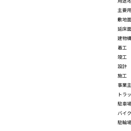
用途
主要
敷地
延床
建物
着工
竣工
設計
施工
事業
トラ
駐車
バイ
駐輪