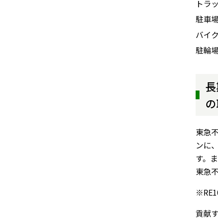
トラ
駐車
バイ
駐輪
長
の
東急不
ンに
す。ま
東急
※RE10
貢献す