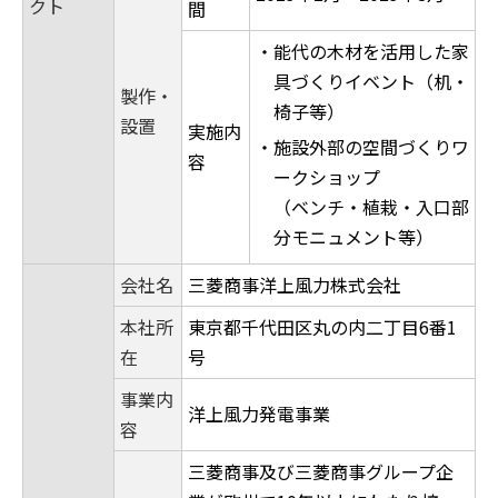
クト
間
・能代の木材を活用した家
具づくりイベント（机・
製作・
椅子等）
設置
実施内
・施設外部の空間づくりワ
容
ークショップ
（ベンチ・植栽・入口部
分モニュメント等）
会社名
三菱商事洋上風力株式会社
本社所
東京都千代田区丸の内二丁目6番1
在
号
事業内
洋上風力発電事業
容
三菱商事及び三菱商事グループ企