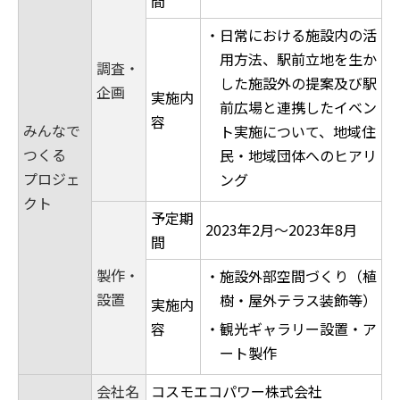
間
・日常における施設内の活
用方法、駅前立地を生か
調査・
した施設外の提案及び駅
企画
実施内
前広場と連携したイベン
容
みんなで
ト実施について、地域住
つくる
民・地域団体へのヒアリ
プロジェ
ング
クト
予定期
2023年2月～2023年8月
間
製作・
・施設外部空間づくり（植
設置
樹・屋外テラス装飾等）
実施内
容
・観光ギャラリー設置・ア
ート製作
会社名
コスモエコパワー株式会社