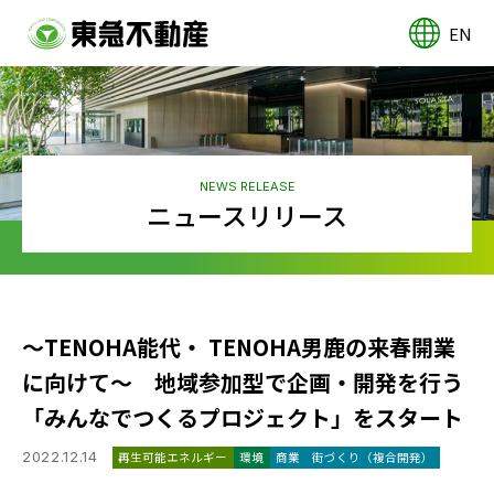
EN
NEWS RELEASE
ニュースリリース
～TENOHA能代・ TENOHA男鹿の来春開業
に向けて～ 地域参加型で企画・開発を行う
「みんなでつくるプロジェクト」をスタート
2022.12.14
再生可能エネルギー
環境
商業
街づくり（複合開発）