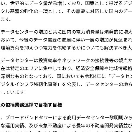
伴い、世界的にデータ量が急増しており、国策として掲げるデ
ジタル基盤の強化の一環として、その需要に対応した国内のデ
います。
、データセンターの増加と共に国内の電力消費量は爆発的に増
において、今後のデータ需要の進展に伴い一層の増加が見込ま
に環境負荷を抑えつつ電力を供給するかについても解決すべき大
、データセンターは投資効率やネットワークの接続性等の観点
現在は特定のエリアに集中しており、経済安全保障や地域情報格
り深刻なものとなっており、国においても令和4年に「データセ
デジタルインフラ強靱化事業」を公表し、データセンターの地
進しています。
社の包括業務連携で目指す目標
は、ブロードバンドタワーによる商用データセンター黎明期か
富な運用実績、及び東急不動産による長年の不動産開発実績並