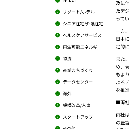
住まい
及に
たデ
リゾート/ホテル
って
シニア住宅/介護住宅
一方
ヘルスケアサービス
日本
定的
再生可能エネルギー
物流
また
め、
産業まちづくり
もよ
データセンター
よる
を推
海外
■両
機構改革/人事
両社
スタートアップ
の豊
その他