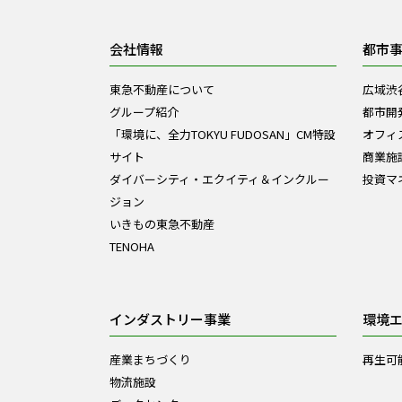
会社情報
都市
東急不動産について
広域渋
グループ紹介
都市開
「環境に、全力TOKYU FUDOSAN」CM特設
オフィ
サイト
商業施
ダイバーシティ・エクイティ＆インクルー
投資マ
ジョン
いきもの東急不動産
TENOHA
インダストリー事業
環境
産業まちづくり
再生可
物流施設