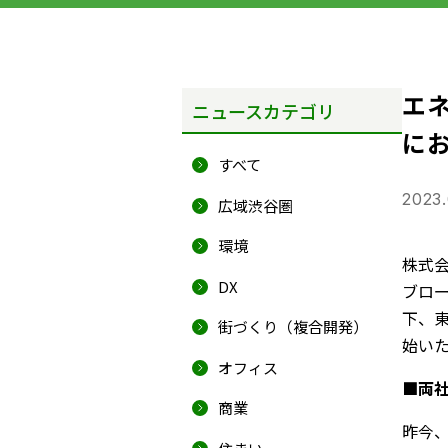
エ
ニュースカテゴリ
に
すべて
2023.
広域渋谷圏
環境
株式
DX
ブロ
下、
街づくり（複合開発）
始い
オフィス
■両
商業
昨今、