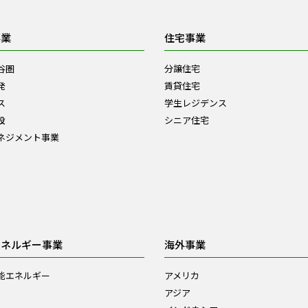
事業
住宅事業
谷圏
分譲住宅
発
賃貸住宅
ス
学生レジデンス
設
シニア住宅
ネジメント事業
エネルギー事業
海外事業
能エネルギー
アメリカ
アジア