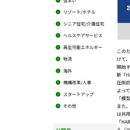
住まい
リゾート/ホテル
シニア住宅/介護住宅
ヘルスケアサービス
再生可能エネルギー
このた
けて、
物流
開始
海外
新「H
圧倒
機構改革/人事
よって
スタートアップ
「模
また
その他
は共
「HA
え（
公開年