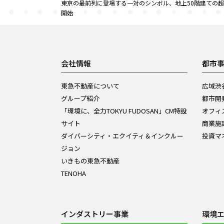
東京の最前列に登場する一対のシンボル、地上50階建ての超高層免
開始
会社情報
都市
東急不動産について
広域渋
グループ紹介
都市開
「環境に、全力TOKYU FUDOSAN」CM特設
オフィ
サイト
商業施
ダイバーシティ・エクイティ＆インクルー
投資マ
ジョン
いきもの東急不動産
TENOHA
インダストリー事業
環境