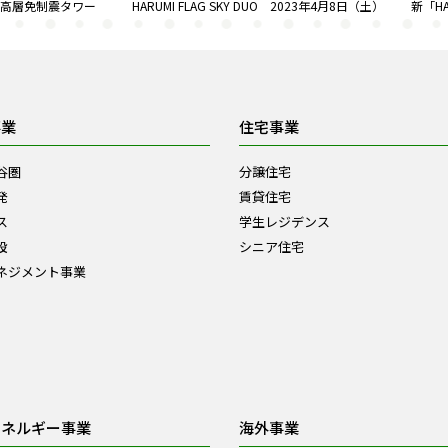
制震タワー HARUMI FLAG SKY DUO 2023年4月8日（土） 新「HAR
事業
住宅事業
谷圏
分譲住宅
発
賃貸住宅
ス
学生レジデンス
設
シニア住宅
ネジメント事業
エネルギー事業
海外事業