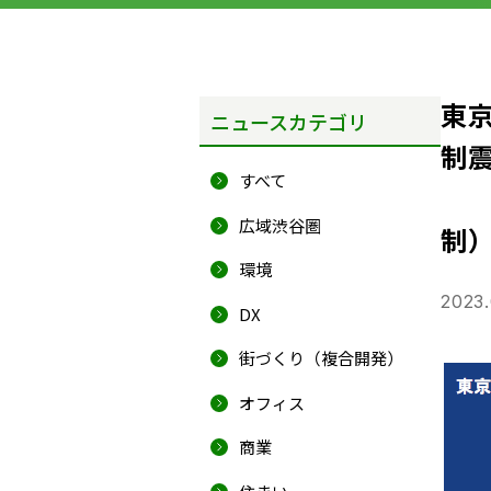
東
ニュースカテゴリ
制震
すべて
新「
広域渋谷圏
制
環境
2023
DX
街づくり（複合開発）
オフィス
商業