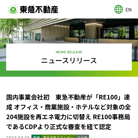
EN
NEWS RELEASE
ニュースリリース
国内事業会社初 東急不動産が「RE100」達
成 オフィス・商業施設・ホテルなど対象の全
204施設を再エネ電力に切替え RE100事務局
であるCDPより正式な審査を経て認定
2024.04.25
環境
再生可能エネルギー
その他