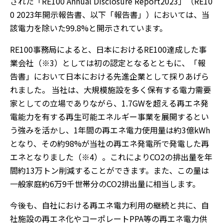
された「RE100 Annual Disclosure Report2023」（RE10
0 2023年開示報告書、以下「報告書」）においては、当
該電力を除いた99.8%と開示されています。
RE100事務局によると、日本におけるRE100達成した事
業会社（※3）としては初の認定となるとともに、「報
告書」において日本における先進企業として採りあげら
れました。 当社は、大規模施設を多く保有する電力需要
家としての立場でありながら、1.7GWを超える再エネ発
電能力を有する再生可能エネルギー事業を展開するとい
う強みを活かし、1年間の再エネ電力使用量は約3億kWh
となり、その約98%が当社の再エネ発電所で発電した再
エネとなりました（※4）。これによりCO2の排出量を年
間約13万トン削減することができます。また、この量は
一般家庭約6万9千世帯分のCO2排出量に相当します。
今後も、自社における再エネ電力利用の継続と共に、自
社施設の再エネ化やコーポレートPPA等の再エネ電力供