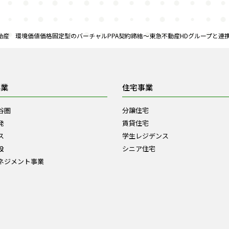
動産 環境価値価格固定型のバーチャルPPA契約締結～東急不動産HDグループと連
事業
住宅事業
谷圏
分譲住宅
発
賃貸住宅
ス
学生レジデンス
設
シニア住宅
ネジメント事業