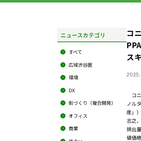
コ
ニュースカテゴリ
P
すべて
ス
広域渋谷圏
2025.
環境
DX
コニ
街づくり（複合開発）
ノル
産」
オフィス
志之、
商業
排出
値価格