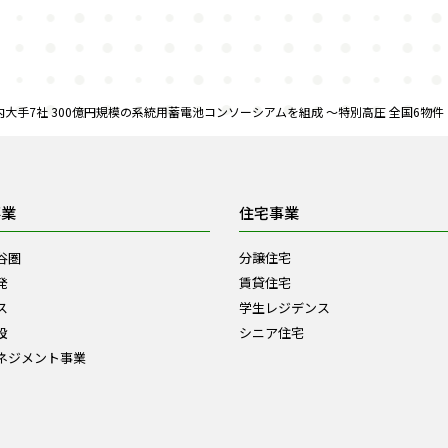
大手7社 300億円規模の系統用蓄電池コンソーシアムを組成 ～特別高圧 全国6物件・
事業
住宅事業
谷圏
分譲住宅
発
賃貸住宅
ス
学生レジデンス
設
シニア住宅
ネジメント事業