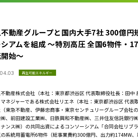
不動産グループと国内大手7社 300億
シアムを組成 ～特別高圧 全国6物件・17
転開始～
04.03
再生可能エネルギー
不動産株式会社（本社：東京都渋谷区 代表取締役社長：田中 
・マネジャーである株式会社リエネ（本社：東京都渋谷区 代表
（東急不動産、伊藤忠商事・東京センチュリーグループ会社の㈱
産㈱、前田建設工業㈱、日鉄興和不動産㈱、三井住友信託銀行
ナンス㈱）の共同出資によるコンソーシアム「合同会社リブラ」
の系統用蓄電所6物件（総事業費約300億円、出力約174MW