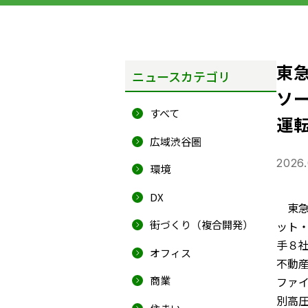
東急
ニュースカテゴリ
ソー
すべて
運
広域渋谷圏
2026.
環境
DX
東急
街づくり（複合開発）
ット
手８社
オフィス
不動
商業
ファイ
別高圧