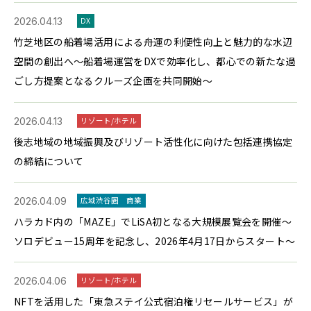
2026.04.13
DX
竹芝地区の船着場活用による舟運の利便性向上と魅力的な水辺
空間の創出へ～船着場運営をDXで効率化し、都心での新たな過
ごし方提案となるクルーズ企画を共同開始～
2026.04.13
リゾート/ホテル
後志地域の地域振興及びリゾート活性化に向けた包括連携協定
の締結について
2026.04.09
広域渋谷圏
商業
ハラカド内の「MAZE」でLiSA初となる大規模展覧会を開催～
ソロデビュー15周年を記念し、2026年4月17日からスタート～
2026.04.06
リゾート/ホテル
NFTを活用した「東急ステイ公式宿泊権リセールサービス」が