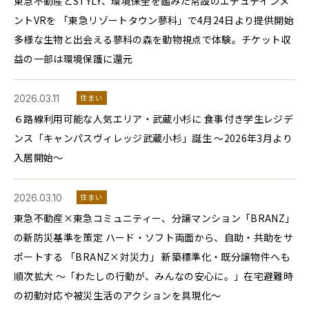
東急不動産とSTYLY、環境保全を鑑みた常設のエデュテインメ
ントVRを 「東急リゾートタウン蓼科」で4月24日より提供開始
多様な生物と出会える蓼科の森を動物視点で体験。チケット収
益の一部は環境保護に還元
2026.03.11
住まい
６路線利用可能な人気エリア・武蔵小杉に 食事付き学生レジデ
ンス「キャンパスヴィレッジ武蔵小杉」誕生 ～2026年3月より
入居開始～
2026.03.10
住まい
東急不動産×東急コミュニティー、分譲マンション「BRANZ」
の新防災基準を策定 ハード・ソフト両面から、自助・共助をサ
ポートする 「BRANZ×対災力」 新築標準化・既分譲物件へも
順次拡大 〜「わたしの行動が、みんなの安心に。」在宅避難時
の初動対応や被災生活のアクションを具現化〜