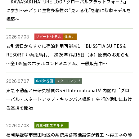
「KAWASAKI NATURE LOOP グローバルプラットフォーム」
に参加〜みどりと生物多様性の“見える化”を軸に都市モデルを
構築〜
2026.07.08
リゾート/ホテル
住まい
お引渡日からすぐに宿泊利用可能※1 「BLISSTIA SUITES &
RESORT 沖縄恩納村」 2026年7月15日（水）開業のお知らせ
～全139室のホテルコンドミニアム、一般販売中～
2026.07.07
広域渋谷圏
スタートアップ
東急不動産と米研究機関のSRI Internationalが 内閣府「グロ
ーバル・スタートアップ・キャンパス構想」 先行的活動におけ
る連携を開始
2026.07.03
再生可能エネルギー
福岡県飯塚市勢田地区の系統用蓄電池設備が着工 ～再エネの導