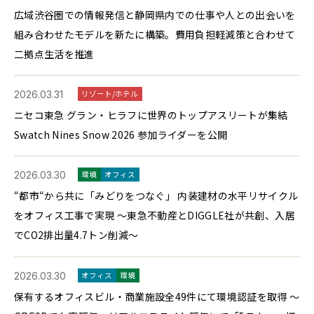
広域渋谷圏での情報発信と静岡県内での仕事や人との出会いを
組み合わせたモデルを新たに構築。費用負担軽減策と合わせて
二拠点生活を推進
2026.03.31
リゾート/ホテル
ニセコ東急 グラン・ヒラフに世界のトップアスリートが集結
Swatch Nines Snow 2026 参加ライダーを公開
2026.03.30
環境
オフィス
“都市“から共に「みどりをつなぐ」 内装建材の水平リサイクル
をオフィス工事で実現 ～東急不動産とDIGGLE社が共創、入居
でCO2排出量4.7トン削減～
2026.03.30
オフィス
環境
保有するオフィスビル・商業施設全49件にて環境認証を取得 ～