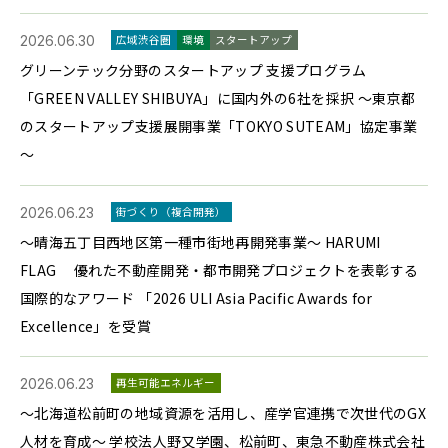
2026.06.30
広域渋谷圏
環境
スタートアップ
グリーンテック分野のスタートアップ 支援プログラム
「GREEN VALLEY SHIBUYA」に国内外の6社を採択 ～東京都
のスタートアップ支援展開事業「TOKYO SUTEAM」協定事業
～
2026.06.23
街づくり（複合開発）
～晴海五丁目西地区第一種市街地再開発事業～ HARUMI
FLAG 優れた不動産開発・都市開発プロジェクトを表彰する
国際的なアワード 「2026 ULI Asia Pacific Awards for
Excellence」を受賞
2026.06.23
再生可能エネルギー
〜北海道松前町の地域資源を活用し、産学官連携で次世代のGX
人材を育成〜 学校法人野又学園、松前町、東急不動産株式会社