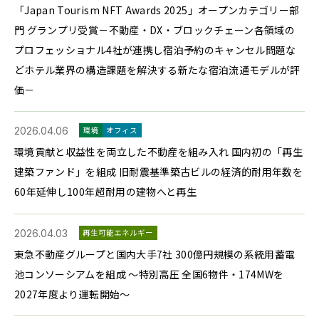
「Japan Tourism NFT Awards 2025」オープンカテゴリー部
門 グランプリ受賞－不動産・DX・ブロックチェーン各領域の
プロフェッショナル4社が連携し宿泊予約のキャンセル問題な
どホテル業界の構造課題を解決する新たな宿泊流通モデルが評
価－
2026.04.06
環境
オフィス
環境貢献と収益性を両立した不動産を組み入れ 国内初の「再生
建築ファンド」を組成 旧耐震基準築古ビルの経済的耐用年数を
60年延伸し100年超耐用の建物へと再生
2026.04.03
再生可能エネルギー
東急不動産グループと国内大手7社 300億円規模の系統用蓄電
池コンソーシアムを組成 ～特別高圧 全国6物件・174MWを
2027年度より運転開始～