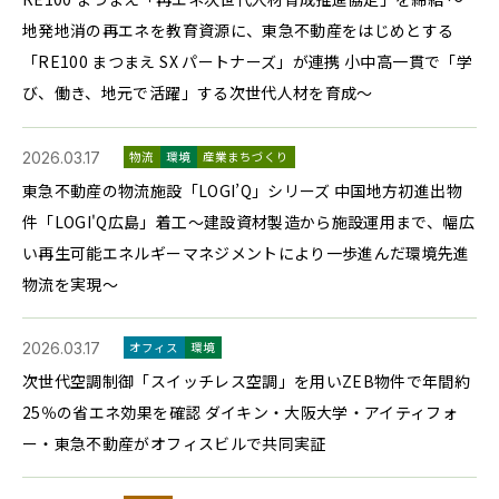
地発地消の再エネを教育資源に、東急不動産をはじめとする
「RE100 まつまえ SX パートナーズ」が連携 小中高一貫で「学
び、働き、地元で活躍」する次世代人材を育成〜
2026.03.17
物流
環境
産業まちづくり
東急不動産の物流施設「LOGI’Q」シリーズ 中国地方初進出物
件「LOGI'Q広島」着工～建設資材製造から施設運用まで、幅広
い再生可能エネルギーマネジメントにより一歩進んだ環境先進
物流を実現～
2026.03.17
オフィス
環境
次世代空調制御「スイッチレス空調」を用いZEB物件で年間約
25％の省エネ効果を確認 ダイキン・大阪大学・アイティフォ
ー・東急不動産がオフィスビルで共同実証