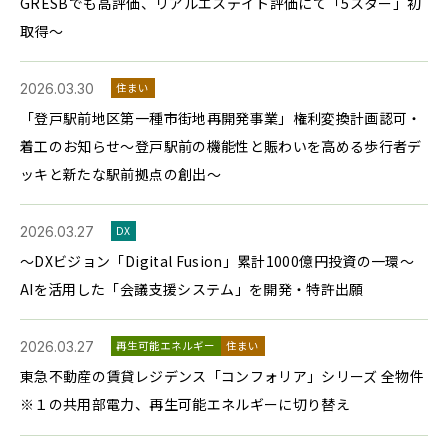
GRESBでも高評価、リアルエステイト評価にて「5スター」初
取得～
2026.03.30
住まい
「登戸駅前地区第一種市街地再開発事業」権利変換計画認可・
着工のお知らせ～登戸駅前の機能性と賑わいを高める歩行者デ
ッキと新たな駅前拠点の創出～
2026.03.27
DX
～DXビジョン「Digital Fusion」累計1000億円投資の一環～
AIを活用した「会議支援システム」を開発・特許出願
2026.03.27
再生可能エネルギー
住まい
東急不動産の賃貸レジデンス「コンフォリア」シリーズ 全物件
※１の共用部電力、再生可能エネルギーに切り替え