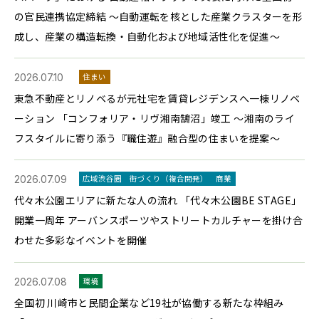
の官民連携協定締結 ～自動運転を核とした産業クラスターを形
成し、産業の構造転換・自動化および地域活性化を促進～
2026.07.10
住まい
東急不動産とリノベるが元社宅を賃貸レジデンスへ一棟リノベ
ーション 「コンフォリア・リヴ湘南鵠沼」竣工 ～湘南のライ
フスタイルに寄り添う『職住遊』融合型の住まいを提案～
2026.07.09
広域渋谷圏
街づくり（複合開発）
商業
代々木公園エリアに新たな人の流れ 「代々木公園BE STAGE」
開業一周年 アーバンスポーツやストリートカルチャーを掛け合
わせた多彩なイベントを開催
2026.07.08
環境
全国初 川崎市と民間企業など19社が協働する新たな枠組み