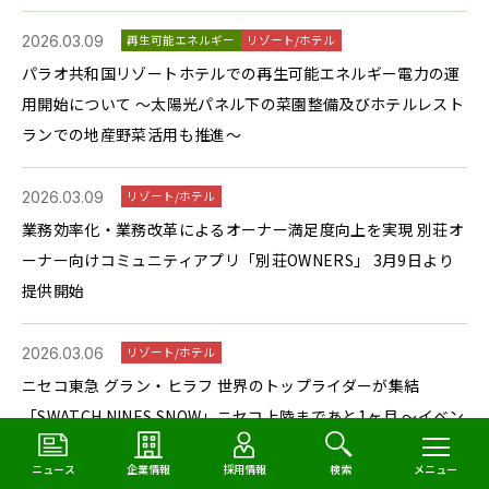
2026.03.09
再生可能エネルギー
リゾート/ホテル
パラオ共和国リゾートホテルでの再生可能エネルギー電力の運
用開始について ～太陽光パネル下の菜園整備及びホテルレスト
ランでの地産野菜活用も推進～
2026.03.09
リゾート/ホテル
業務効率化・業務改革によるオーナー満足度向上を実現 別荘オ
ーナー向けコミュニティアプリ「別荘OWNERS」 3月9日より
提供開始
2026.03.06
リゾート/ホテル
ニセコ東急 グラン・ヒラフ 世界のトップライダーが集結
「SWATCH NINES SNOW」ニセコ上陸まであと1ヶ月 ～イベン
トセットアップ公開、パブリックデーは4月11日開催～
ニュース
企業情報
採用情報
検索
メニュー