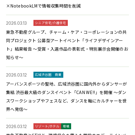
×NotebookLMで情報収集時間を削減
2026.03.13
シニア住宅/介護住宅
東急不動産グループ、チャーム・ケア・コーポレーションの共
同プロジェクト 公募型アートイベント「ライフデザインアー
ト」結果報告 ～受賞・入選作品の表彰式・特別展示会開催のお
知らせ～
2026.03.12
広域渋谷圏
商業
アーバンスポーツの聖地、広域渋谷圏に国内外からダンサーが
集結 渋谷最大級のダンスイベント「CAN WE!!」を開催 ～ダン
スワークショップやフェスなど、ダンスを軸にカルチャーを世
界へ発信～
2026.03.12
リゾート/ホテル
環境