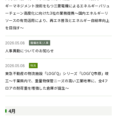
ギーマネジメント技術をもつ三菱電機によるエネルギーバリュ
ーチェーン高度化に向けた3社の業務提携～国内エネルギーリ
ソースの有効活用により、再エネ普及とエネルギー自給率向上
を目指す～
2026.05.08
機構改革/人事
人事異動についてのお知らせ
2026.05.08
物流
東急不動産の物流施設「LOGI’Q」シリーズ「LOGI’Q市原」竣
工～千葉県内で、重量物保管ニーズの高い工業地帯に、全4フ
ロアの耐荷重を増強した倉庫が誕生～
4月