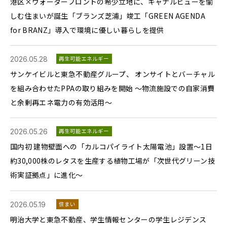
港区×ウォーターフロントの希少立地に、キャナルビューを愉
しむ住まいが誕生「ブランズ芝浦」竣工「GREEN AGENDA
for BRANZ」導入で環境に優しい暮らしを提供
2026.05.28
再生可能エネルギー
サンケイビルと東急不動産グループ、 オンサイトとバーチャル
を組み合わせたPPAの取り組みを開始 ～物流施設での自家消費
と余剰再エネ電力の有効活用～
2026.05.26
再生可能エネルギー
国内初 建物壁面への「カルコパイライト太陽電池」設置～1日
約30,000株のレタスを生産する植物工場が「次世代グリーン技
術実証拠点」に進化～
2026.05.19
住まい
明治大学と東急不動産、学生情報センターの学生レジデンス