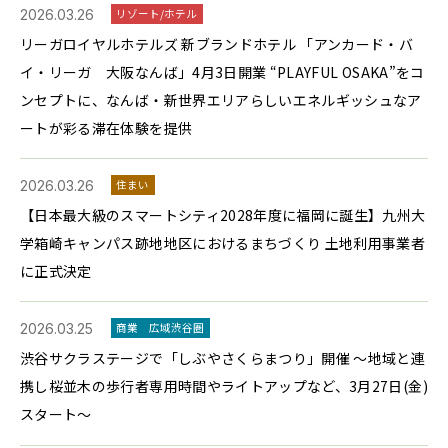
2026.03.26
リゾート/ホテル
リーガロイヤルホテルズ 新ブランドホテル 「アンカード・バ
イ・リーガ 大阪なんば」4月3日開業 “PLAYFUL OSAKA”をコ
ンセプトに、なんば・新世界エリアらしいエネルギッシュなア
ートが彩る滞在体験を提供
2026.03.26
住まい
【日本最大級のスマートシティ2028年度に福岡に誕生】九州大
学箱崎キャンパス跡地地区におけるまちづくり 土地利用事業者
に正式決定
2026.03.25
商業
広域渋谷圏
渋谷サクラステージで「しぶやさくらまつり」開催 ～地域と連
携し桜並木の歩行者専用時間やライトアップなど、3月27日(金)
スタート～