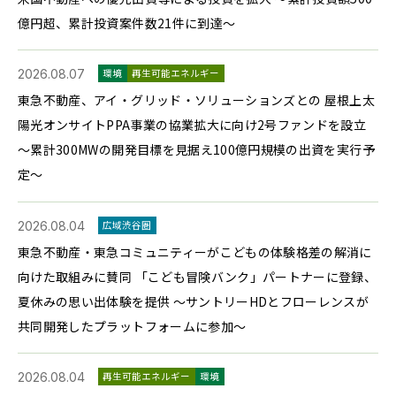
億円超、累計投資案件数21件に到達～
2026.08.07
環境
再生可能エネルギー
東急不動産、アイ・グリッド・ソリューションズとの 屋根上太
陽光オンサイトPPA事業の協業拡大に向け2号ファンドを設立
～累計300MWの開発目標を見据え100億円規模の出資を実行予
定～
2026.08.04
広域渋谷圏
東急不動産・東急コミュニティーがこどもの体験格差の解消に
向けた取組みに賛同 「こども冒険バンク」パートナーに登録、
夏休みの思い出体験を提供 ～サントリーHDとフローレンスが
共同開発したプラットフォームに参加～
2026.08.04
再生可能エネルギー
環境