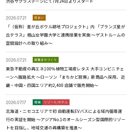
渋谷サクラステージにて7月24日よりスタート
2026.07.21
住まい
「（仮称）星が丘ボウル跡地プロジェクト」内 「ブランズ星が
丘テラス」椙山女学園大学と連携授業を実施 ～ゲストルームの
空間設計への取り組み～
2026.07.21
産業まちづくり
東急不動産の再エネ100％植物工場産レタス 大手コンビニチェ
ーンへ販路拡大 〜ローソン「まちかど厨房」新商品へ採用、近
畿・中国・四国エリア約2,400 店舗で販売開始〜
2026.07.17
環境
リゾート/ホテル
北海道・ニセコエリアで初 自動運転EVバスによる域内循環運
行の実証を開始 ～アジアNo.1のオールシーズン型国際的リゾー
トを目指し、地域交通の再構築を推進～