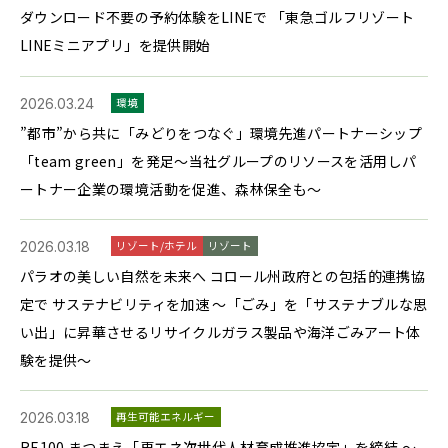
ダウンロード不要の予約体験をLINEで 「東急ゴルフリゾート
LINEミニアプリ」を提供開始
2026.03.24
環境
”都市”から共に「みどりをつなぐ」環境先進パートナーシップ
「team green」を発足～当社グループのリソースを活用しパ
ートナー企業の環境活動を促進、森林保全も～
2026.03.18
リゾート/ホテル
リゾート
パラオの美しい自然を未来へ コロール州政府との包括的連携協
定で サステナビリティを加速 〜「ごみ」を「サステナブルな思
い出」に昇華させるリサイクルガラス製品や海洋ごみアート体
験を提供〜
2026.03.18
再生可能エネルギー
RE100 まつまえ「再エネ次世代人材育成推進協定」を締結 〜