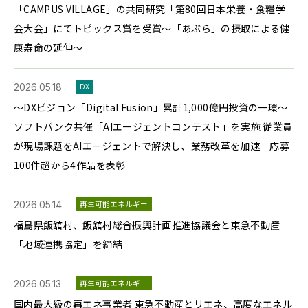
「CAMPUS VILLAGE」の共同研究「第80回日本栄養・食糧学
会大会」にてトピックス賞を受賞～「あぶら」の摂取による健
康寿命の延伸～
2026.05.18
DX
～DXビジョン「Digital Fusion」累計1,000億円投資の一環～
ソフトバンク共催「AIエージェントコンテスト」を実施 従業員
が現場課題をAIエージェントで解決し、業務改革を加速 応募
100件超から4作品を表彰
2026.05.14
再生可能エネルギー
福島県飯舘村、飯舘村総合振興計画推進協議会と東急不動産
「地域連携協定」を締結
2026.05.13
再生可能エネルギー
国内最大級の再エネ事業者 東急不動産とリエネ、高度なエネル