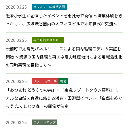
2026.03.25
オフィス
広域渋谷圏
近隣小学生が企画したイベントを恵比寿で開催 ～職業体験をき
っかけに、広域渋谷圏内のオフィスビルで未来世代が交流～
2026.03.25
再生可能エネルギー
松前町で太陽光パネルリユースによる国内循環モデルの実証を
開始 ～資源の国内循環と再エネ電力地産地消による地域活性化
の同時実現を目指して～
2026.03.25
リゾート/ホテル
環境
「あつまれ どうぶつの森」×「東急リゾートタウン蓼科」 リ
アルな自然を身近に感じる滞在・回遊型イベント 「自然をめぐ
ろう たてしなの森」の開催が決定
2026.03.25
スタートアップ