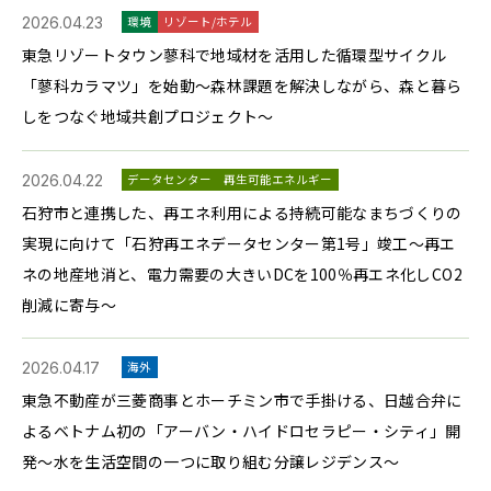
2026.04.23
環境
リゾート/ホテル
東急リゾートタウン蓼科で地域材を活用した循環型サイクル
「蓼科カラマツ」を始動～森林課題を解決しながら、森と暮ら
しをつなぐ地域共創プロジェクト～
2026.04.22
データセンター
再生可能エネルギー
石狩市と連携した、再エネ利用による持続可能なまちづくりの
実現に向けて「石狩再エネデータセンター第1号」竣工～再エ
ネの地産地消と、電力需要の大きいDCを100％再エネ化しCO2
削減に寄与～
2026.04.17
海外
東急不動産が三菱商事とホーチミン市で手掛ける、日越合弁に
よるベトナム初の「アーバン・ハイドロセラピー・シティ」開
発～水を生活空間の一つに取り組む分譲レジデンス～