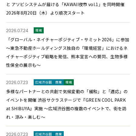
と アソビシステムが届ける「KAWAII夜市 vol.1」を同時開催
2026年8月20日（木）より順次スタート
2026.07.24
環境
「グローバル・ネイチャーポジティブ・サミット2026」に参加
～東急不動産ホールディングス独自の「環境経営」におけるネ
イチャーポジティブ戦略を発信、熊本宣言への賛同、生物多様
性保全の展示も～
2026.07.23
広域渋谷圏
商業
環境
多様なパートナーとの共創で気候変動の「緩和」と「適応」の
イベントを開催 渋谷サクラステージで『GREEN COOL PARK
at SHIBUYA』実施 ～広域渋谷圏の複数のイベントで、街を訪
れ・涼み・楽しむ～
2026.07.23
広域渋谷圏
商業