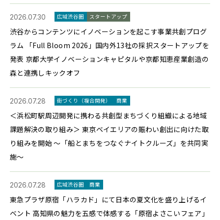
2026.07.30
広域渋谷圏
スタートアップ
渋谷からコンテンツにイノベーションを起こす事業共創プログ
ラム 「Full Bloom 2026」国内外13社の採択スタートアップを
発表 京都大学イノベーションキャピタルや京都知恵産業創造の
森と連携しキックオフ
2026.07.28
街づくり（複合開発）
商業
＜浜松町駅周辺開発に携わる共創型まちづくり組織による地域
課題解決の取り組み＞ 東京ベイエリアの賑わい創出に向けた取
り組みを開始 〜「船とまちをつなぐナイトクルーズ」を共同実
施〜
2026.07.28
広域渋谷圏
商業
東急プラザ原宿「ハラカド」にて日本の夏文化を盛り上げるイ
ベント 高知県の魅力を五感で体感する「原宿よさこいフェア」