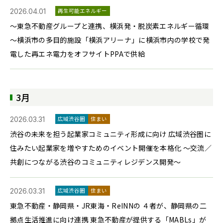
2026.04.01
再生可能エネルギー
～東急不動産グループと連携、横浜発・脱炭素エネルギー循環
～横浜市の多目的施設「横浜アリーナ」に横浜市内の学校で発
電した再エネ電力をオフサイトPPAで供給
3月
2026.03.31
広域渋谷圏
住まい
渋谷の未来を担う起業家コミュニティ形成に向け 広域渋谷圏に
住みたい起業家を増やすためのイベント開催を本格化 ～交流／
共創につながる渋谷のコミュニティレジデンス開発～
2026.03.31
広域渋谷圏
住まい
東急不動産・静岡県・JR東海・ReINNの ４者が、静岡県の二
拠点生活推進に向け連携 東急不動産が提供する「MABLs」が