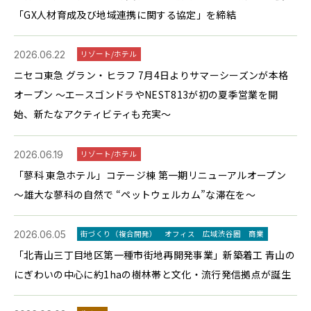
「GX人材育成及び地域連携に関する協定」を締結
2026.06.22
リゾート/ホテル
ニセコ東急 グラン・ヒラフ 7月4日よりサマーシーズンが本格
オープン ～エースゴンドラやNEST813が初の夏季営業を開
始、新たなアクティビティも充実～
2026.06.19
リゾート/ホテル
「蓼科 東急ホテル」コテージ棟 第一期リニューアルオープン
～雄大な蓼科の自然で “ペットウェルカム”な滞在を～
2026.06.05
街づくり（複合開発）
オフィス
広域渋谷圏
商業
「北青山三丁目地区第一種市街地再開発事業」新築着工 青山の
にぎわいの中心に約1haの樹林帯と文化・流行発信拠点が誕生