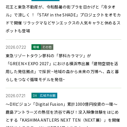
花王と東急不動産が、令和酷暑の街ブラを日かげと「冷タオ
ル」で涼しく︕ 「STAY in the SHADE」プロジェクトをオモカ
ドで開催 リラックマなどサンエックスの人気キャラと休めるス
ポットも登場
2026.07.22
環境
その他
東急リゾートタウン蓼科の「蓼科カラマツ」が
「GREEN×EXPO 2027」における横浜市出展「建物空間を活
用した発信拠点」で採択 −地域の森から未来の万博へ、森と暮
らしをつなぐ循環モデルを発信−
2026.07.21
DX
広域渋谷圏
～DXビジョン「Digital Fusion」累計1000億円投資の一環～
鹿島アントラーズの熱狂を渋谷で再び！没入映像体験をはじめ
とする「KASHIMA ANTLERS NEXT TEN（NEXT展）」を開催