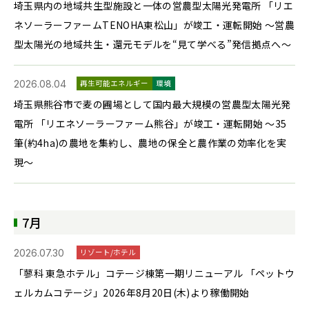
埼玉県内の地域共生型施設と一体の営農型太陽光発電所 「リエ
ネソーラーファームTENOHA東松山」が竣工・運転開始 ～営農
型太陽光の地域共生・還元モデルを“見て学べる”発信拠点へ～
2026.08.04
再生可能エネルギー
環境
埼玉県熊谷市で麦の圃場として国内最大規模の営農型太陽光発
電所 「リエネソーラーファーム熊谷」が竣工・運転開始 ～35
筆(約4ha)の農地を集約し、農地の保全と農作業の効率化を実
現～
7月
2026.07.30
リゾート/ホテル
「蓼科 東急ホテル」コテージ棟第一期リニューアル 「ペットウ
ェルカムコテージ」2026年8月20日(木)より稼働開始