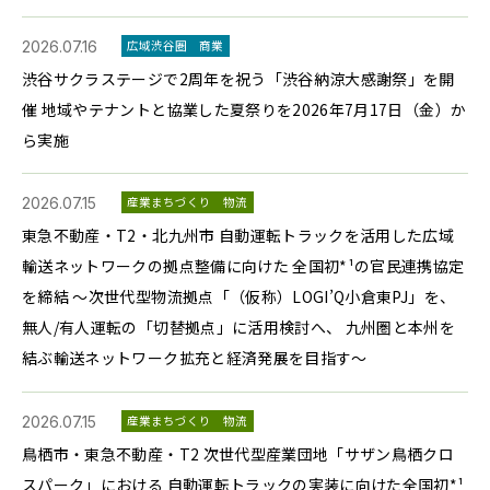
2026.07.16
広域渋谷圏
商業
渋谷サクラステージで2周年を祝う「渋谷納涼大感謝祭」を開
催 地域やテナントと協業した夏祭りを2026年7月17日（金）か
ら実施
2026.07.15
産業まちづくり
物流
東急不動産・T2・北九州市 自動運転トラックを活用した広域
輸送ネットワークの拠点整備に向けた 全国初*¹の官民連携協定
を締結 ～次世代型物流拠点「（仮称）LOGI’Q小倉東PJ」を、
無人/有人運転の「切替拠点」に活用検討へ、 九州圏と本州を
結ぶ輸送ネットワーク拡充と経済発展を目指す～
2026.07.15
産業まちづくり
物流
鳥栖市・東急不動産・T2 次世代型産業団地「サザン鳥栖クロ
スパーク」における 自動運転トラックの実装に向けた全国初*¹