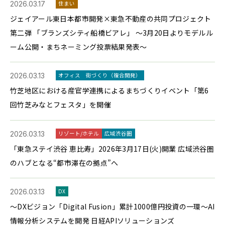
2026.03.17
住まい
ジェイアール東日本都市開発×東急不動産の共同プロジェクト
第二弾 「ブランズシティ船橋ビアレ」 ～3月20日よりモデルル
ーム公開・まちネーミング投票結果発表～
2026.03.13
オフィス
街づくり（複合開発）
竹芝地区における産官学連携によるまちづくりイベント「第6
回竹芝みなとフェスタ」を開催
2026.03.13
リゾート/ホテル
広域渋谷圏
「東急ステイ渋谷 恵比寿」2026年3月17日(火)開業 広域渋谷圏
のハブとなる“都市滞在の拠点”へ
2026.03.13
DX
～DXビジョン「Digital Fusion」累計1000億円投資の一環～AI
情報分析システムを開発 日経APIソリューションズ