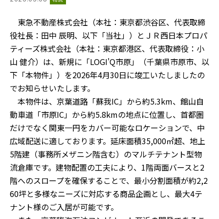
東急不動産株式会社（本社：東京都渋谷区、代表取締
役社長：田中 辰明、以下「当社」）とＪＲ西日本プロパ
ティーズ株式会社（本社：東京都港区、代表取締役：小
山 健介）は、新規に「LOGI'Q市原」（千葉県市原市、以
下「本物件」）を2026年4月30日に竣工いたしましたの
でお知らせいたします。
本物件は、京葉道路「蘇我IC」から約5.3km、館山自
動車道「市原IC」から約5.8kmの地点に位置し、首都圏
だけでなく関東一円をカバー可能なロケーションで、中
広域配送に適しております。延床面積35,000㎡超、地上
5階建（事務所メザニン階含む）のマルチテナント型物
流倉庫です。建物配置の工夫により、1階両面バースと2
階へのスロープを確保することで、最小分割面積が約2,2
60坪と多様なニーズに対応する商品企画とし、最大4テ
ナント様のご入居が可能です。