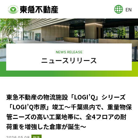
EN
NEWS RELEASE
ニュースリリース
東急不動産の物流施設「LOGI’Q」シリーズ
「LOGI’Q市原」竣工～千葉県内で、重量物保
管ニーズの高い工業地帯に、全4フロアの耐
荷重を増強した倉庫が誕生～
2026.05.08
物流